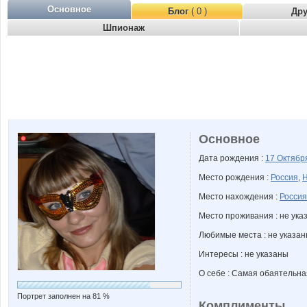
Основное
Блог
( 0 )
Др
Шпионаж
Основное
Дата рождения :
17 Октяб
Место рождения :
Россия
,
Н
Место нахождения :
Россия
Место проживания : не ука
Любимые места : не указа
Интересы : не указаны
О себе : Самая обаятельная
Портрет заполнен на 81 %
Комплименты