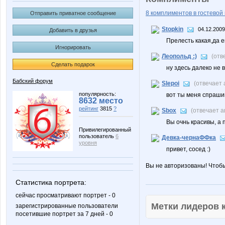
8 комплиментов в гостевой 
Отправить приватное сообщение
Stopkin
04.12.2009
Добавить в друзья
Прелесть какая,да е
Игнорировать
Леопольд :)
(отв
Сделать подарок
ну здесь далеко не 
Бабский форум
Slepoi
(отвечает
популярность:
вот ты меня спрашив
8632 место
рейтинг
3815
?
Sbox
(отвечает 
Вы очнь красивы, а 
Привилегированный
пользователь
6
Девка-чернаФФка
уровня
привет, сосед :)
Вы не авторизованы! Чтоб
Статистика портрета:
сейчас просматривают портрет - 0
Метки лидеров
зарегистрированные пользователи
посетившие портрет за 7 дней - 0