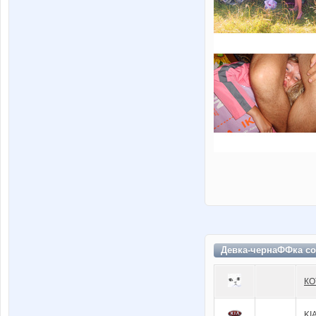
Девка-чернаФФка со
КО
KI