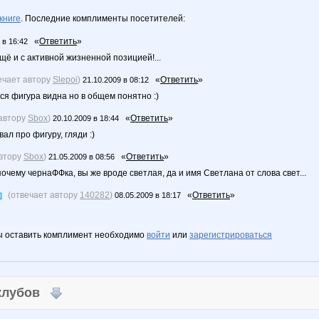
книге
. Последние комплименты посетителей:
«
Ответить
»
 в 16:42
щё и с активной жизненной позицией!...
ечает автору
Slepoi
)
«
Ответить
»
21.10.2009 в 08:12
вся фигура видна но в общем понятно :)
 автору
Sbox
)
«
Ответить
»
20.10.2009 в 18:44
ал про фигуру, гляди :)
автору
Sbox
)
«
Ответить
»
21.05.2009 в 08:56
почему чернаФФка, вы же вроде светлая, да и имя Светлана от слова свет...
(отвечает автору
140282
)
«
Ответить
»
08.05.2009 в 18:17
ы оставить комплимент необходимо
войти
или
зарегистрироваться
 клубов