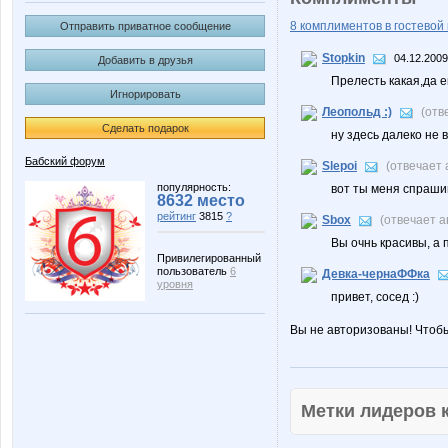
8 комплиментов в гостевой 
Отправить приватное сообщение
Stopkin
04.12.2009
Добавить в друзья
Прелесть какая,да е
Игнорировать
Леопольд :)
(отв
Сделать подарок
ну здесь далеко не 
Бабский форум
Slepoi
(отвечает
популярность:
вот ты меня спрашив
8632 место
рейтинг
3815
?
Sbox
(отвечает 
Вы очнь красивы, а 
Привилегированный
пользователь
6
Девка-чернаФФка
уровня
привет, сосед :)
Вы не авторизованы! Чтоб
Метки лидеров