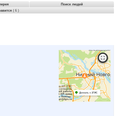
лерея
Поиск людей
равится
( 6 )
Работает на API 2ГИС
Лицензионное соглашение
Для корректной работы
Доехать с 2ГИС
Raster JS API нужен
ключ. Помощь:
api@2gis.ru