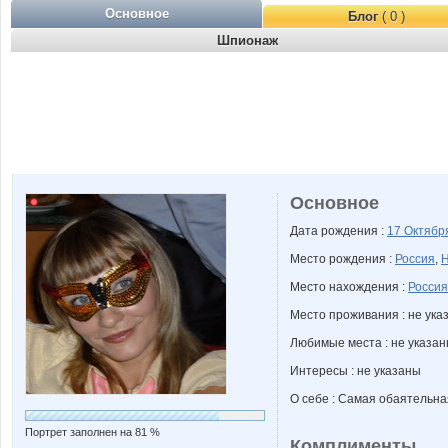
Основное
Блог
( 0 )
Шпионаж
Основное
Дата рождения :
17 Октяб
Место рождения :
Россия
,
Н
Место нахождения :
Россия
Место проживания : не ука
Любимые места : не указа
Интересы : не указаны
О себе : Самая обаятельная
Портрет заполнен на 81 %
Комплименты