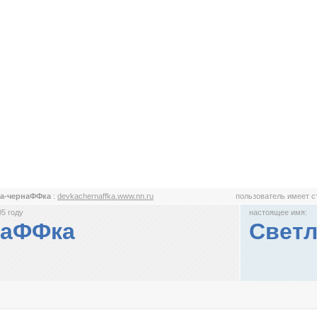
ка-чернаФФка
:
devkachernaffka.www.nn.ru
пользователь имеет 
5 году
настоящее имя:
наФФка
Светл