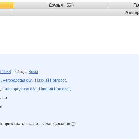
Друзья
( 66 )
Га
Мне н
ря
1983
г. 42 года
Весы
ижегородская обл.
,
Нижний Новгород
,
Нижегородская обл.
,
Нижний Новгород
зано
ны
, привлекательная и... самая скромная :)))